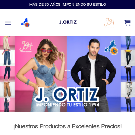
Skip
MÁS DE 30 AÑOS IMPONIENDO SU ESTILO
to
content
¡Nuestros Productos a Excelentes Precios!